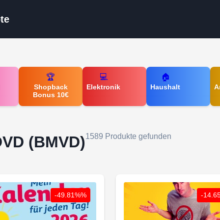
te
🏆
💻
🏠
d
Shopback
Elektronik
Haushalt
A
Bonus 10€
1589 Produkte gefunden
 DVD (BMVD)
-49.81%%
-14.