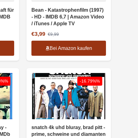
ft für
Bean - Katastrophenfilm (1997)
 IMDB
- HD - IMDB 6,7 | Amazon Video
/ iTunes / Apple TV
€3,99
€9,99
n
Bei Amazon kaufen
53%%
-16.79%%
y -
snatch 4k uhd bluray, brad pitt -
 IMDb
prime, schweine und diamanten