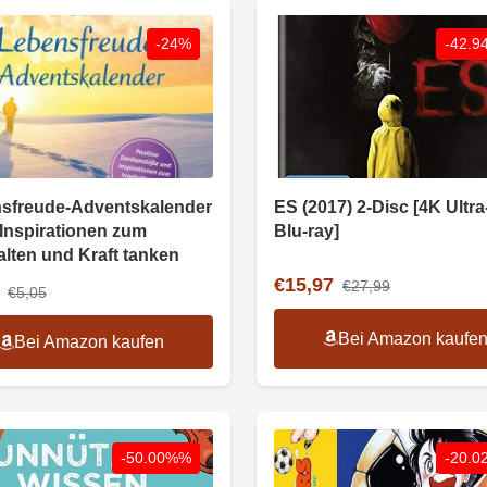
-24%
-42.
sfreude-Adventskalender
ES (2017) 2-Disc [4K Ultr
 Inspirationen zum
Blu-ray]
alten und Kraft tanken
€15,97
€27,99
€5,05
Bei Amazon kaufe
Bei Amazon kaufen
-50.00%%
-20.