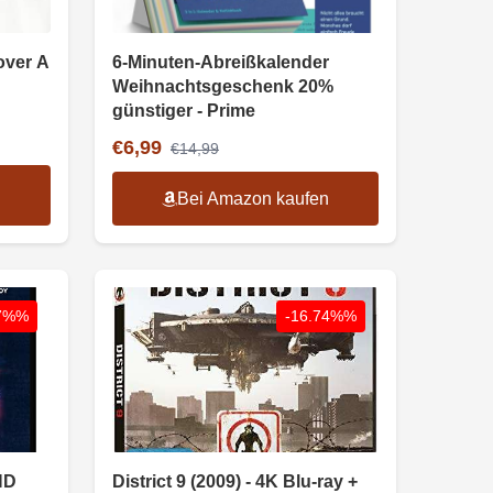
over A
6-Minuten-Abreißkalender
Weihnachtsgeschenk 20%
günstiger - Prime
€6,99
€14,99
n
Bei Amazon kaufen
87%%
-16.74%%
HD
District 9 (2009) - 4K Blu-ray +