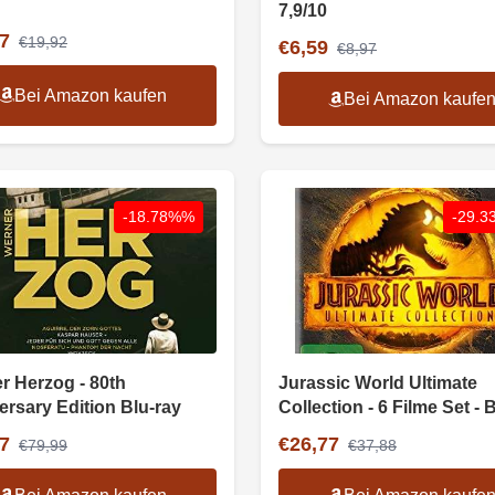
7,9/10
7
€19,92
€6,59
€8,97
Bei Amazon kaufen
Bei Amazon kaufe
-18.78%%
-29.
r Herzog - 80th
Jurassic World Ultimate
ersary Edition Blu-ray
Collection - 6 Filme Set - 
7
€26,77
€79,99
€37,88