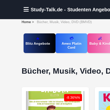
Zum Hauptinhalt springen
Study-Talk.de - Studenten Angebo
Home
>
Bücher, Musik, Video, DVD (BMVD)
🔥
💳
👶
Blitz Angebote
Amex Platin
Baby & Kin
Card
Bücher, Musik, Video,
-8.36%%