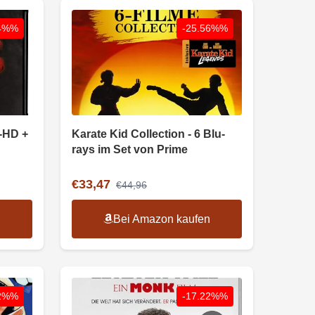
94%%
-25.56%%
a-HD +
Karate Kid Collection - 6 Blu-
rays im Set von Prime
€33,47
€44,96
n
Bei Amazon kaufen
02%%
-17.22%%