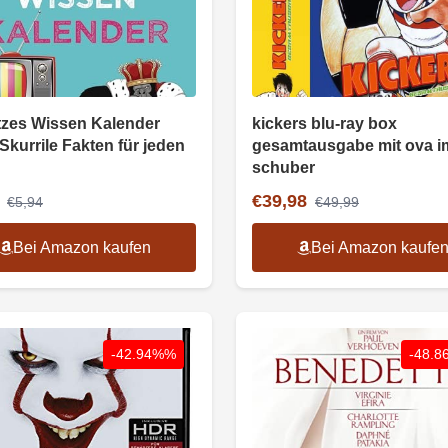
zes Wissen Kalender
kickers blu-ray box
Skurrile Fakten für jeden
gesamtausgabe mit ova i
schuber
€39,98
€5,94
€49,99
Bei Amazon kaufen
Bei Amazon kaufe
-42.94%%
-48.