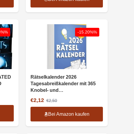
n
73%%
-15.20%%
ATED
Rätselkalender 2026
D
Tagesabreißkalender mit 365
Knobel- und
Denksportaufgaben
€2,12
€2,50
n
Bei Amazon kaufen