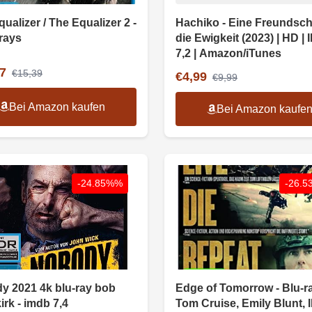
ualizer / The Equalizer 2 -
Hachiko - Eine Freundscha
-rays
die Ewigkeit (2023) | HD |
7,2 | Amazon/iTunes
7
€15,39
€4,99
€9,99
Bei Amazon kaufen
Bei Amazon kaufe
-24.85%%
-26.
y 2021 4k blu-ray bob
Edge of Tomorrow - Blu-ra
rk - imdb 7,4
Tom Cruise, Emily Blunt,