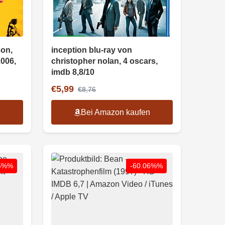
son,
inception blu-ray von
2006,
christopher nolan, 4 oscars,
imdb 8,8/10
€5,99
€8,76
n
Bei Amazon kaufen
05%%
-60.06%%