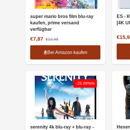
super mario bros film blu-ray
ES - K
kaufen, prime versand
[4K Ul
verfügbar
€15,9
€7,87
€10,48
Bei Amazon kaufen
-25.08%%
serenity 4k blu-ray + blu-ray -
Hexen