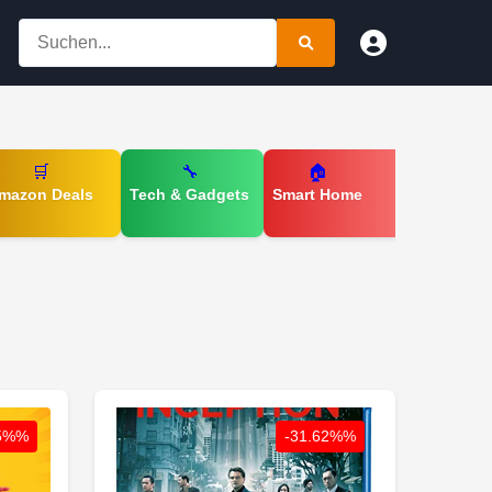
🛒
🔧
🏠
mazon Deals
Tech & Gadgets
Smart Home
65%%
-31.62%%