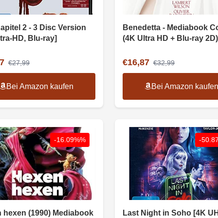
apitel 2 - 3 Disc Version
Benedetta - Mediabook C
tra-HD, Blu-ray]
(4K Ultra HD + Blu-ray 2D)
7
€16,87
€27,99
€32,99
Bei Amazon kaufen
Bei Amazon kaufe
-16.09%%
-50.
 hexen (1990) Mediabook
Last Night in Soho [4K U