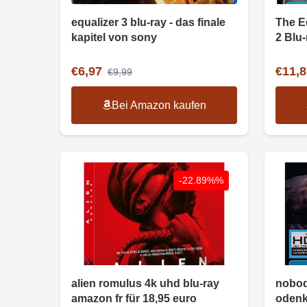
equalizer 3 blu-ray - das finale
The Eq
kapitel von sony
2 Blu
€6,97
€11,8
€9,99
Bei Amazon kaufen
-22.89%%
alien romulus 4k uhd blu-ray
nobod
amazon fr für 18,95 euro
odenki