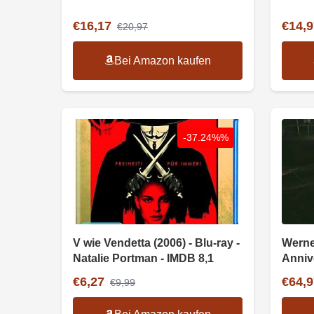
€16,17
€14,9
€20,97
Bei Amazon kaufen
-37.24%%
V wie Vendetta (2006) - Blu-ray -
Werne
Natalie Portman - IMDB 8,1
Anniv
€6,27
€64,9
€9,99