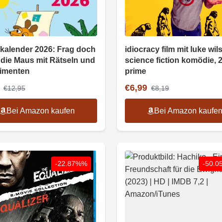
kalender 2026: Frag doch
idiocracy film mit luke wil
. die Maus mit Rätseln und
science fiction komödie, 
imenten
prime
€6,99
€12,95
€8,19
Bei Amazon kaufen
Bei Amazon kaufe
-22.87%%
-50.