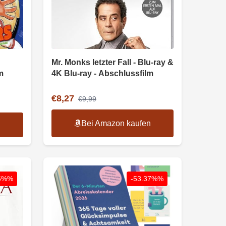
Mr. Monks letzter Fall - Blu-ray &
m
4K Blu-ray - Abschlussfilm
€8,27
€9,99
Bei Amazon kaufen
n
86%%
-53.37%%