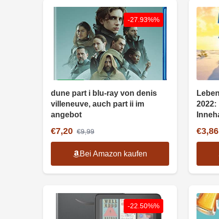
-27.93%%
dune part i blu-ray von denis
Leben
villeneuve, auch part ii im
2022:
angebot
Inneh
€7,20
€3,86
€9,99
Bei Amazon kaufen
-22.50%%