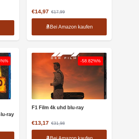
€14,97
€17,99
Bei Amazon kaufen
n
33%%
-58.82%%
F1 Film 4k uhd blu-ray
Blu-ray
€13,17
€31,98
Bei Amazon kaufen