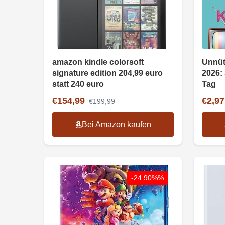
amazon kindle colorsoft
Unnüt
signature edition 204,99 euro
2026: 
statt 240 euro
Tag
€154,99
€2,97
€199,99
Bei Amazon kaufen
-24.90%%