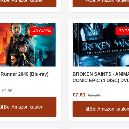
Bei Amazon kaufen
Bei Amazon kaufe
-43.04%%
-70.
 Runner 2049 [Blu-ray]
BROKEN SAINTS - ANIM
COMIC EPIC (4-DISC) DV
€9,99
€7,61
€26,00
Bei Amazon kaufen
Bei Amazon kaufe