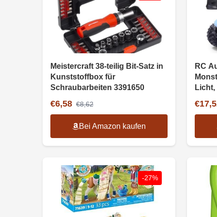
Meistercraft 38-teilig Bit-Satz in
RC Au
Kunststoffbox für
Monst
Schraubarbeiten 3391650
Licht,
€6,58
€17,5
€8,62
Bei Amazon kaufen
-27%