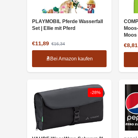
PLAYMOBIL Pferde Wasserfall
COMPO
Set | Ellie mit Pferd
Moos-
Moos 
€11,89
€16,34
€8,81
Bei Amazon kaufen
-28%