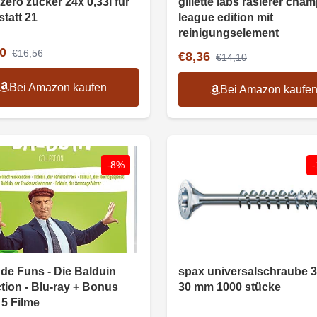
zero zucker 24x 0,33l für
gillette labs rasierer cha
statt 21
league edition mit
reinigungselement
0
€16,56
€8,36
€14,10
Bei Amazon kaufen
Bei Amazon kaufe
-8%
 de Funs - Die Balduin
spax universalschraube 3
tion - Blu-ray + Bonus
30 mm 1000 stücke
 5 Filme