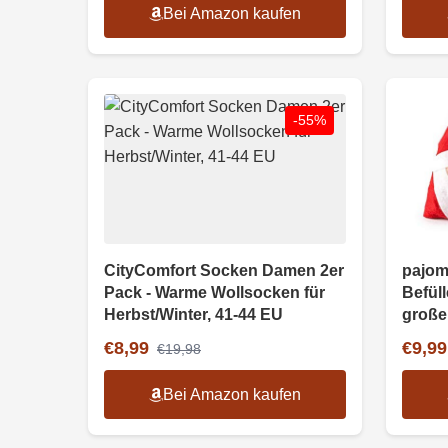
Bei Amazon kaufen
-55%
CityComfort Socken Damen 2er
pajom
Pack - Warme Wollsocken für
Befül
Herbst/Winter, 41-44 EU
große 
€8,99
€9,99
€19,98
Bei Amazon kaufen