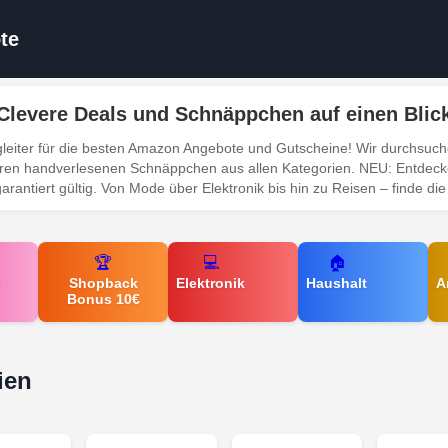
te
Clevere Deals und Schnäppchen auf einen Blic
eiter für die besten Amazon Angebote und Gutscheine! Wir durchsuche
nseren handverlesenen Schnäppchen aus allen Kategorien. NEU: Entdeck
arantiert gültig. Von Mode über Elektronik bis hin zu Reisen – finde di
🏆
💻
🏠
d
Shopback
Elektronik
Haushalt
A
Bonus 10€
ien