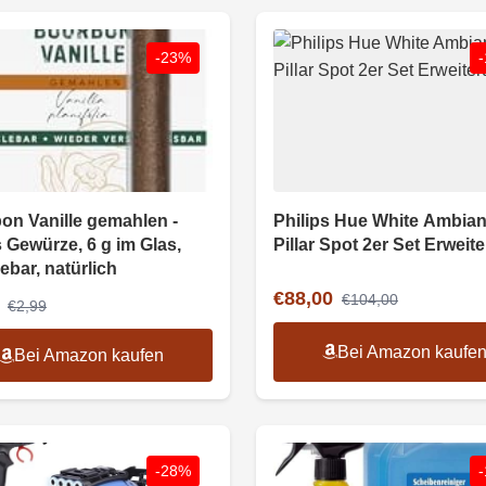
-23%
on Vanille gemahlen -
Philips Hue White Ambia
 Gewürze, 6 g im Glas,
Pillar Spot 2er Set Erweit
ebar, natürlich
€88,00
€104,00
€2,99
Bei Amazon kaufe
Bei Amazon kaufen
-28%