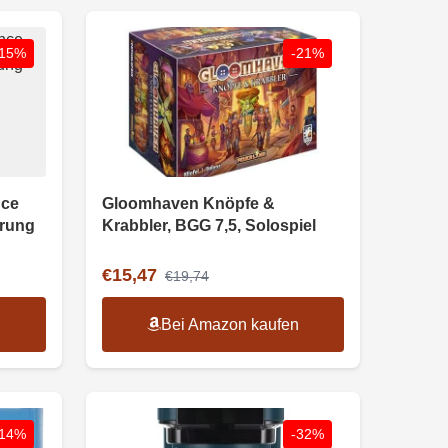
-15%
-21%
nce
Gloomhaven Knöpfe &
erung
Krabbler, BGG 7,5, Solospiel
€15,47
€19,74
n
Bei Amazon kaufen
-14%
-32%