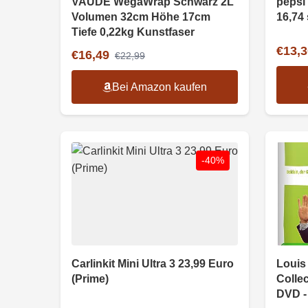
VAUDE WegaWrap Schwarz 2L
pepsi 
Volumen 32cm Höhe 17cm
16,74 
Tiefe 0,22kg Kunstfaser
€13,3
€16,49
€22,99
Bei Amazon kaufen
-40%
Carlinkit Mini Ultra 3 23,99 Euro
Louis
(Prime)
Collec
DVD -