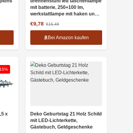
mpions
brennenstuhl led taschenlampe
mit batterie, 250+100 lm,
werkstattlampe mit haken und
magnet
€9,78
€16,49
n
Bei Amazon kaufen
-15%
,5 x
Deko Geburtstag 21 Holz Schild
mit LED-Lichterkette,
Gästebuch, Geldgeschenke