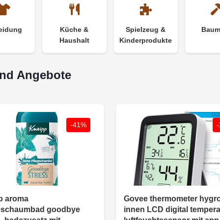
eidung
Küche &
Spielzeug &
Baum
Haushalt
Kinderprodukte
und Angebote
-41%
p aroma
Govee thermometer hygr
eschaumbad goodbye
innen LCD digital tempera