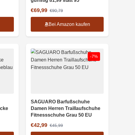
günstig 81,99 statt 95
€69,99
€90,79
n
Bei Amazon kaufen
-7%
SAGUARO Barfußschuhe
acke
Damen Herren Traillaufschuhe
Fitnessschuhe Grau 50 EU
€42,99
€45,99