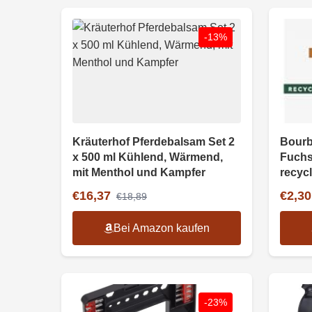
-13%
Kräuterhof Pferdebalsam Set 2
Bourb
x 500 ml Kühlend, Wärmend,
Fuchs
mit Menthol und Kampfer
recycl
€16,37
€2,30
€18,89
Bei Amazon kaufen
-23%