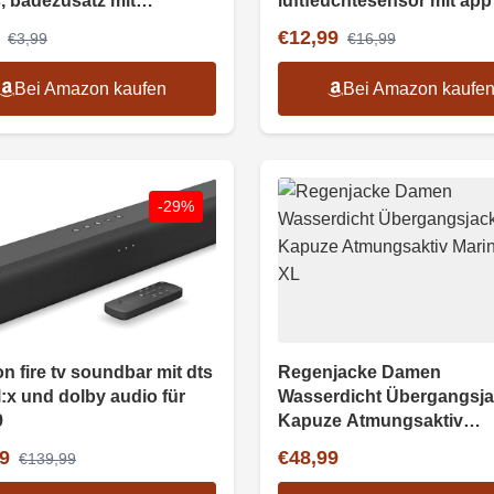
s, badezusatz mit
luftfeuchtesensor mit app
ischen ölen, 400ml
€12,99
€3,99
€16,99
Bei Amazon kaufen
Bei Amazon kaufe
-29%
n fire tv soundbar mit dts
Regenjacke Damen
l:x und dolby audio für
Wasserdicht Übergangsj
9
Kapuze Atmungsaktiv
Marineblau XL
9
€48,99
€139,99