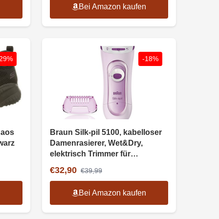
n
Bei Amazon kaufen
-29%
-18%
haos
Braun Silk-pil 5100, kabelloser
warz
Damenrasierer, Wet&Dry,
elektrisch Trimmer für
Intimbereich, pink
€32,90
€39,99
n
Bei Amazon kaufen