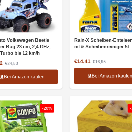
to Volkswagen Beetle
Rain-X Scheiben-Enteiser
er Bug 23 cm, 2,4 GHz,
ml & Scheibenreiniger 5L
 Turbo bis 12 km/h
€14,41
€16,95
2
€24,53
Bei Amazon kaufe
Bei Amazon kaufen
-28%