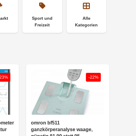
arkt
Sport und
Alle
Freizeit
Kategorien
-23%
-22%
ometer
omron bf511
tur
ganzkörperanalyse waage,