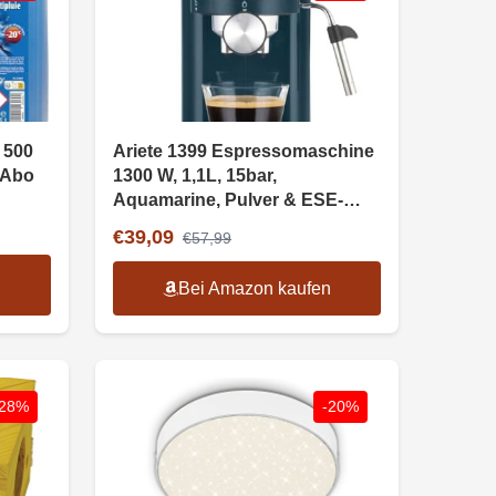
 500
Ariete 1399 Espressomaschine
 Abo
1300 W, 1,1L, 15bar,
Aquamarine, Pulver & ESE-
Pads
€39,09
€57,99
n
Bei Amazon kaufen
-28%
-20%