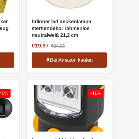
ker
briloner led deckenlampe
zeug
sternendekor rahmenlos
neutralweiß 21,2 cm
€19,97
€24,95
n
Bei Amazon kaufen
-40%
-41%