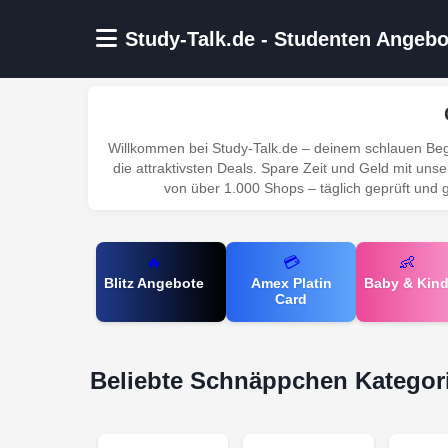
Zum Hauptinhalt springen
Study-Talk.de - Studenten Angebo
Willkommen bei Study-Talk.de – deinem schlauen Begl
die attraktivsten Deals. Spare Zeit und Geld mit u
von über 1.000 Shops – täglich geprüft und g
🔥
💳
👶
Blitz Angebote
Amex Platin
Baby & Kin
Card
Beliebte Schnäppchen Kategor