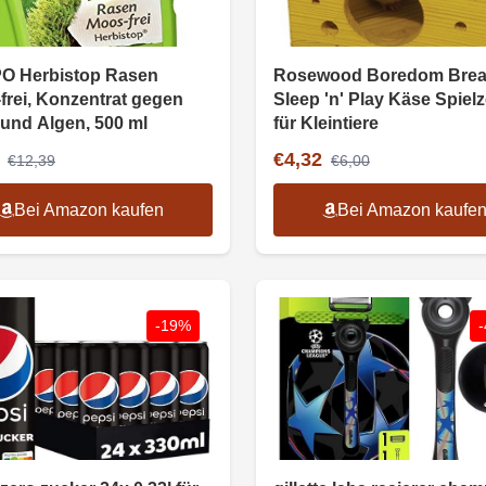
 Herbistop Rasen
Rosewood Boredom Brea
frei, Konzentrat gegen
Sleep 'n' Play Käse Spiel
und Algen, 500 ml
für Kleintiere
€4,32
€12,39
€6,00
Bei Amazon kaufen
Bei Amazon kaufe
-19%