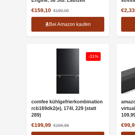
Engine, 38 Std. Laufzeit
stres
äther
€159,10
€2,33
€190,00
Bei Amazon kaufen
-31%
comfee kühlgefrierkombination
amazo
rcb169dk2(e), 174l, 229 (statt
virtua
289)
109,9
€199,99
€99,9
€289,99