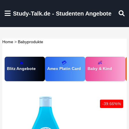
Zum Hauptinhalt springen
Study-Talk.de - Studenten Angebote
Home
>
Babyprodukte
🔥
💳
👶
Blitz Angebote
Amex Platin Card
Baby & Kind
-39.66%%