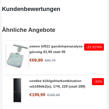
Kundenbewertungen
Ähnliche Angebote
omron bf511 ganzkörperanalyse waage,
-22.91%%
günstig 81,99 statt 95
€69,99
€90,79
comfee kühlgefrierkombination
-31%
rcb169dk2(e), 174l, 229 (statt 289)
€199,99
€289,99