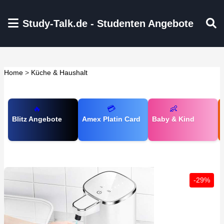
Zum Hauptinhalt springen
Study-Talk.de - Studenten Angebote
Home
>
Küche & Haushalt
🔥
💳
👶
Blitz Angebote
Amex Platin Card
Baby & Kind
-29%