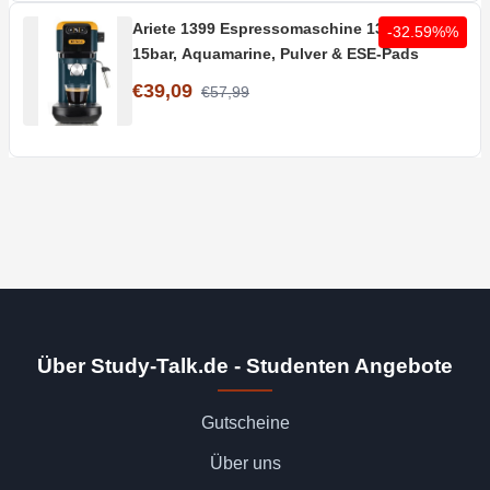
Ariete 1399 Espressomaschine 1300 W, 1,1L,
-32.59%%
15bar, Aquamarine, Pulver & ESE-Pads
€39,09
€57,99
Über Study-Talk.de - Studenten Angebote
Gutscheine
Über uns