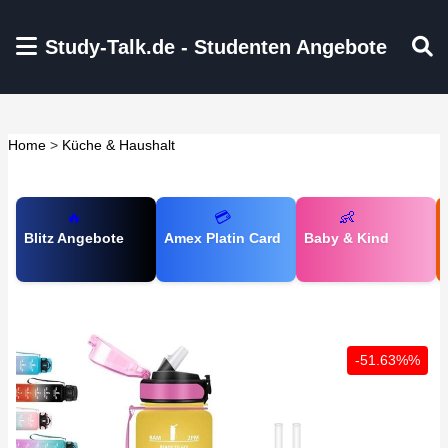
Zum Hauptinhalt springen
Study-Talk.de - Studenten Angebote
Home
>
Küche & Haushalt
🔥
💳
👶
Blitz Angebote
Amex Platin Card
Baby & Kind
-51.63%%