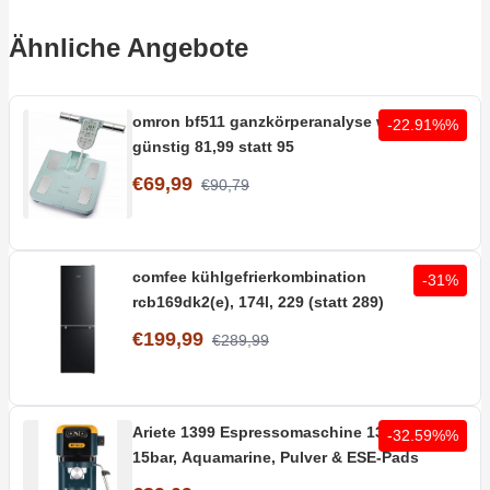
Ähnliche Angebote
omron bf511 ganzkörperanalyse waage,
-22.91%%
günstig 81,99 statt 95
€69,99
€90,79
comfee kühlgefrierkombination
-31%
rcb169dk2(e), 174l, 229 (statt 289)
€199,99
€289,99
Ariete 1399 Espressomaschine 1300 W, 1,1L,
-32.59%%
15bar, Aquamarine, Pulver & ESE-Pads