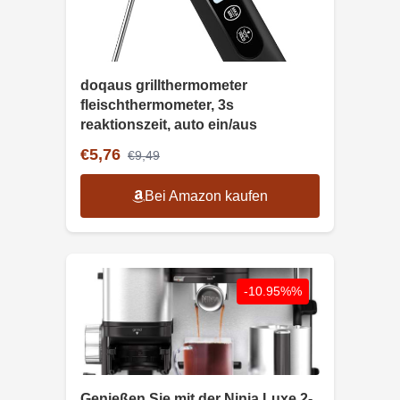
doqaus grillthermometer
fleischthermometer, 3s
reaktionszeit, auto ein/aus
€5,76
€9,49
Bei Amazon kaufen
-10.95%%
Genießen Sie mit der Ninja Luxe 2-