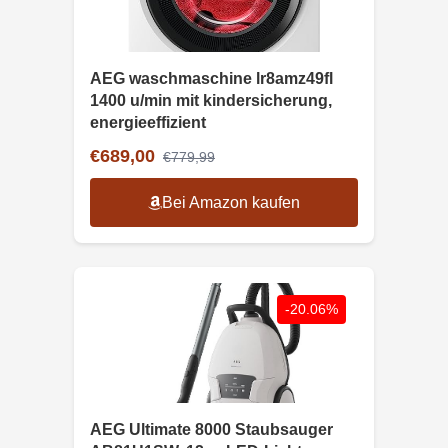
AEG waschmaschine lr8amz49fl
1400 u/min mit kindersicherung,
energieeffizient
€689,00
€779,99
Bei Amazon kaufen
-20.06%
AEG Ultimate 8000 Staubsauger