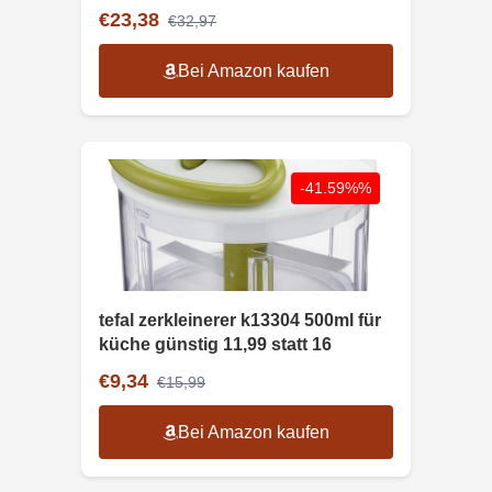
€23,38
€32,97
Bei Amazon kaufen
-41.59%%
tefal zerkleinerer k13304 500ml für
küche günstig 11,99 statt 16
€9,34
€15,99
Bei Amazon kaufen