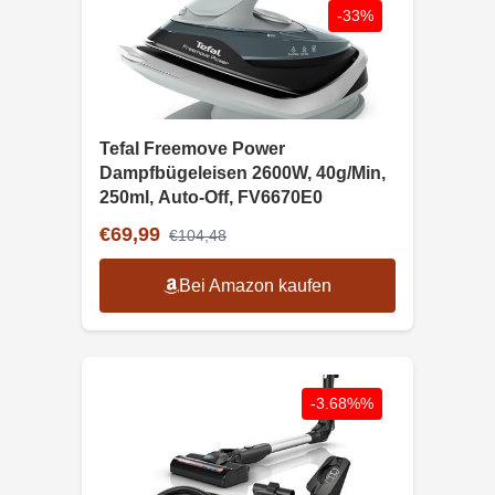
-33%
Tefal Freemove Power
Dampfbügeleisen 2600W, 40g/Min,
250ml, Auto-Off, FV6670E0
€69,99
€104,48
Bei Amazon kaufen
-3.68%%