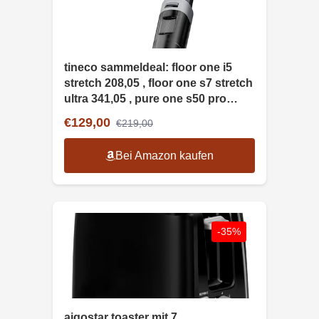
tineco sammeldeal: floor one i5
stretch 208,05 , floor one s7 stretch
ultra 341,05 , pure one s50 pro
303,05
€129,00
€219,00
Bei Amazon kaufen
-35%
aigostar toaster mit 7