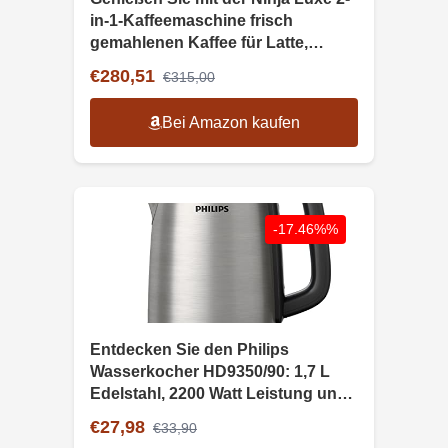
in-1-Kaffeemaschine frisch
gemahlenen Kaffee für Latte,
Cappuccino oder Espresso
€280,51
€315,00
einfach, schnell und stilvoll!
Bei Amazon kaufen
-17.46%%
Entdecken Sie den Philips
Wasserkocher HD9350/90: 1,7 L
Edelstahl, 2200 Watt Leistung und
praktische Kontrollanzeige.
€27,98
€33,90
Schnelles Erhitzen garantiert!