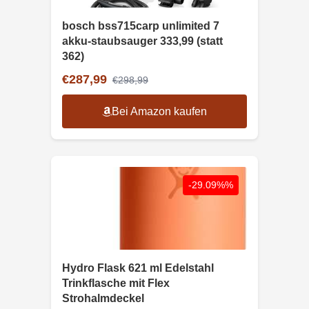
bosch bss715carp unlimited 7
akku-staubsauger 333,99 (statt
362)
€287,99
€298,99
Bei Amazon kaufen
-29.09%%
Hydro Flask 621 ml Edelstahl
Trinkflasche mit Flex
Strohalmdeckel