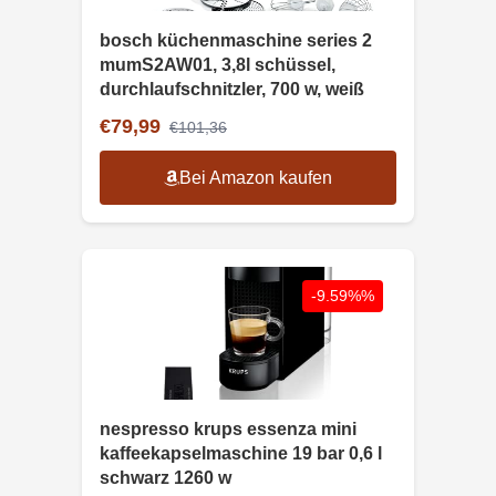
bosch küchenmaschine series 2
mumS2AW01, 3,8l schüssel,
durchlaufschnitzler, 700 w, weiß
€79,99
€101,36
Bei Amazon kaufen
-9.59%%
nespresso krups essenza mini
kaffeekapselmaschine 19 bar 0,6 l
schwarz 1260 w