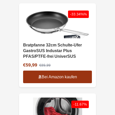
-33.34%%
Bratpfanne 32cm Schulte-Ufer
GastroSUS Industar Plus
PFAS/PTFE-frei UniverSUS
€59,99
€89,99
Bei Amazon kaufen
-11.67%