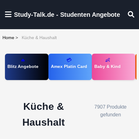
Zum Hauptinhalt springen
Study-Talk.de - Studenten Angebote
Home
>
Küche & Haushalt
🔥
💳
👶
Blitz Angebote
Amex Platin Card
Baby & Kind
Küche &
7907 Produkte
gefunden
Haushalt