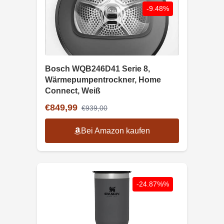
-9.48%
Bosch WQB246D41 Serie 8,
Wärmepumpentrockner, Home
Connect, Weiß
€849,99
€939,00
Bei Amazon kaufen
-24.87%%